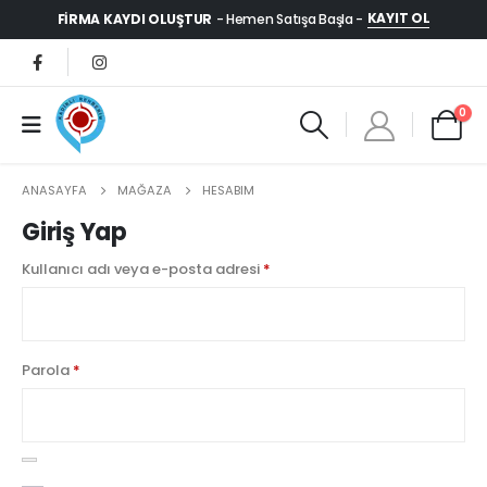
KAYIT OL
FIRMA KAYDI OLUŞTUR
- Hemen Satışa Başla -
0
ANASAYFA
MAĞAZA
HESABIM
Giriş Yap
Gerekli
Kullanıcı adı veya e-posta adresi
*
Gerekli
Parola
*