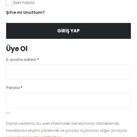
Beni hatırla
Şifre mi Unuttum?
GIRIŞ YAP
Üye Ol
Gerekli
E-posta adresi
*
Gerekli
Parola
*
Kişisel verileriniz, bu web sitesindeki deneyiminizi desteklemek,
hesabınıza erişimi yönetmek ve şurada açıklanan diğer amaçlar