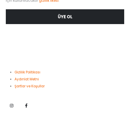
için kullanılacaktır
gizlilik ilkesi
.
ÜYE OL
MÜŞTERİ HİZMETLERİ
Gizlilik Politikası
Aydınlat Metni
Şartlar ve Koşullar
BİLGİ