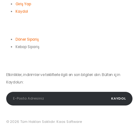
Giriş Yap
Kaydol
KADİRLİ REHBERİM
Döner Sipariş
Kebap Sipariş
KAMPANYA VE DUYURULAR
Etkinlikler, indirimler ve tekliflerle ilgili en son bilgileri alın. Bülten için
Kaydolun:
© 2026 Tüm Hakları Saklıdır. Kaos Software